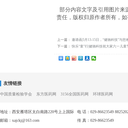
部分内容文字及引用图片来
责任，版权归原作者所有，如
上一篇：
邀请函|5月13-15日，“健驰科技”与您相
下一篇：
快乐“童”行|健驰科技祝大家六一儿童
友情链接
中国质量检验学会
东方医药网
3156全国医药网
环球医药网
地址：西安雁塔区太白南路220号上上国际
电 话：029-86623549 882520
邮箱：xajckj@163.com
传 真：029-86623549