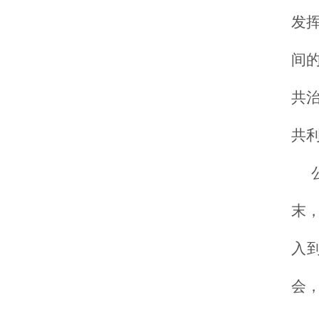
发挥
间
共
共
末
入
会