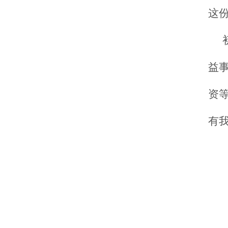
这
益
资
有