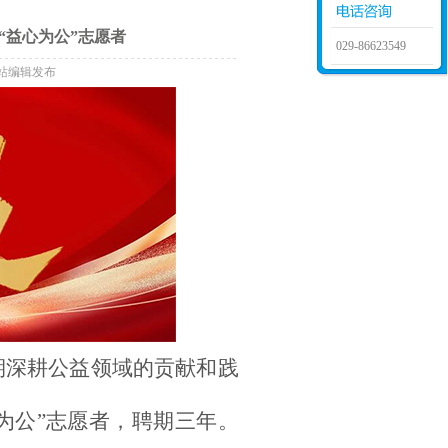
“益心为公”志愿者
029-86623549
源：本站编辑发布
期深耕公益领域的贡献和践
心为公”志愿者，聘期三年。